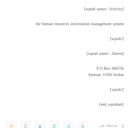
[wptab name= Activity]
the human resources information management system
[/wptab]
[wptab name= Adress]
P.O.Box 840256
Amman 11184 Jordan
[/wptab]
[end_wptabset]
شاركها على