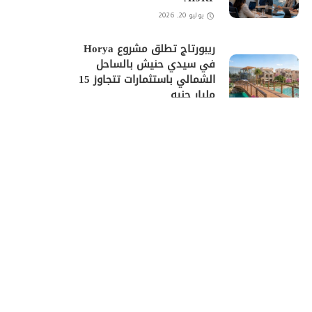
يوليو 20, 2026
ريبورتاج تطلق مشروع Horya
في سيدي حنيش بالساحل
الشمالي باستثمارات تتجاوز 15
مليار جنيه
مايو 13, 2026
وادي دجلة للتنمية العقارية تعلن
نتائج 2025 وتكشف عن برنامج
النمو لعام 2026
أبريل 20, 2026
شركة One Development تبدأ
أعمال الحفر والبناء بمشروع “Do
New Cairo”
أبريل 20, 2026