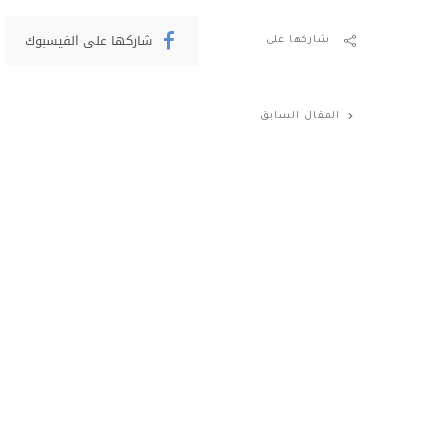
شاركها على الفيسبوك
شاركها على
المقال السابق
طرق دبي ترسي المرحلتين 5 و6 من الطرق
المؤدية لـ إكسبو بتكلفة 630 مليون درهم