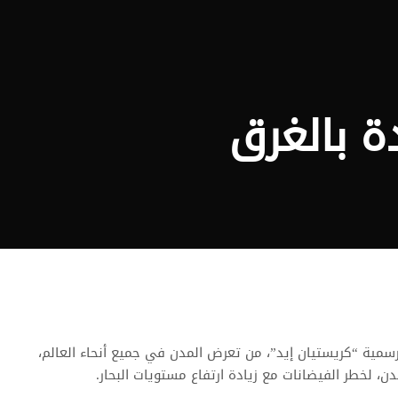
ة بالغرق
لرسمية “كريستيان إيد”، من تعرض المدن في جميع أنحاء العالم،
دن، لخطر الفيضانات مع زيادة ارتفاع مستويات البحار.