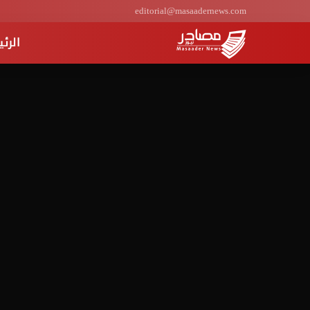
editorial@masaadernews.com
الرئ