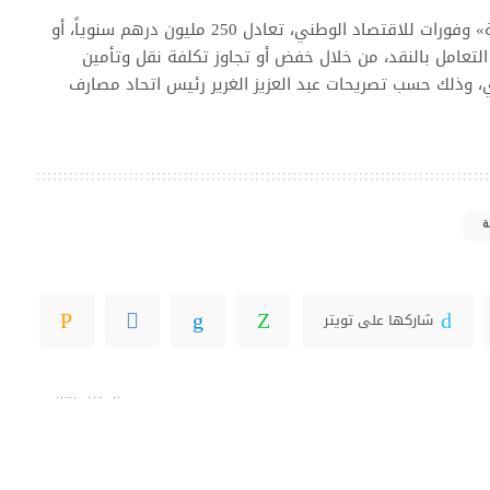
ومن المقرر أن تحقق «المحفظة» وفورات للاقتصاد الوطني، تعادل 250 مليون درهم سنوياً، أو
% من تكلفة التعامل بالنقد، من خلال خفض أو تجاوز تكلفة نقل وتأمين
دي، وذلك حسب تصريحات عبد العزيز الغرير رئيس اتحاد مصارف
ة
شاركها على تويتر
المقال التالي
“البوظة الروسية” هدية بوتين للرئيس
الصيني في عيد ميلاده