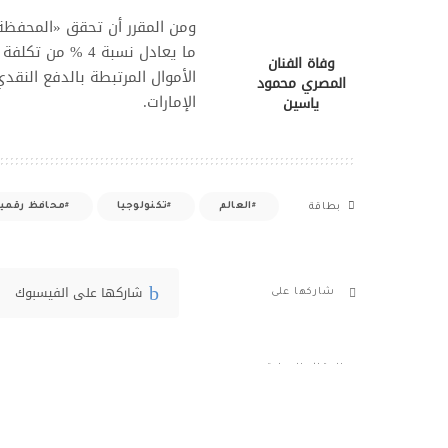
ما يعادل نسبة 4 
وفاة الفنان
الأموال المرتبطة بالدفع النق
المصري محمود
الإمارات.
ياسين
العالم
تكنولوجيا
محافظ رقمي
بطاقة
شاركها على الفيسبوك
شاركها على
المقال السابق
دبي في المرتبة الثالثة عالميًا في التوازن
الديناميكي السياحي