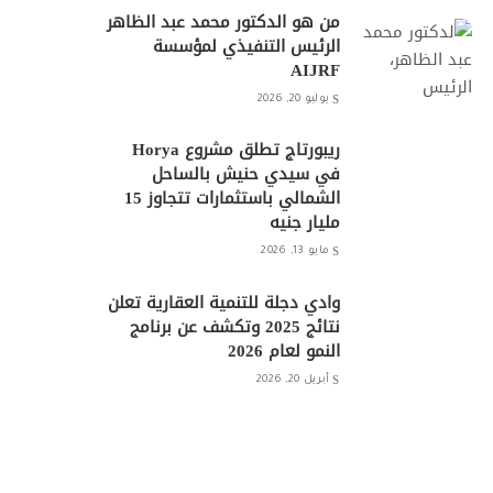
من هو الدكتور محمد عبد الظاهر
الرئيس التنفيذي لمؤسسة
AIJRF
يوليو 20, 2026
ريبورتاج تطلق مشروع Horya
في سيدي حنيش بالساحل
الشمالي باستثمارات تتجاوز 15
مليار جنيه
مايو 13, 2026
وادي دجلة للتنمية العقارية تعلن
نتائج 2025 وتكشف عن برنامج
النمو لعام 2026
أبريل 20, 2026
شركة One Development تبدأ
أعمال الحفر والبناء بمشروع “Do
New Cairo”