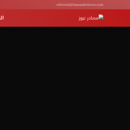
editorial@masaadernews.com
ال