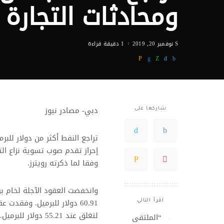
ومحادثات التجارة
نوفمبر 20, 2019
1 دقيقة قراءة
دبي- مصادر نيوز
شاركها على
تراجع النفط أكثر من دولار لل
إحراز تقدم صوب تسوية نزاع ال
وفقا لما ذكرته رويترز.
اقرأ التالي
لتغلق عند 55.21 دولار للبرميل.