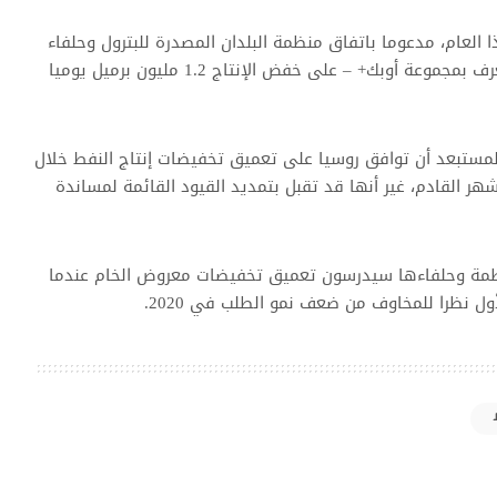
الي 15 بالمئة هذا العام، مدعوما باتفاق منظمة البلدان المصدرة للبترول وحلفاء
من بينهم روسيا – فيما بات يعرف بمجموعة أوبك+ – على خفض الإنتاج 1.2 مليون برميل يوميا
لمستبعد أن توافق روسيا على تعميق تخفيضات إنتاج النفط خلال
شهر القادم، غير أنها قد تقبل بتمديد القيود القائمة لمساندة
نظمة وحلفاءها سيدرسون تعميق تخفيضات معروض الخام عندما
ل نظرا للمخاوف من ضعف نمو الطلب في 2020.