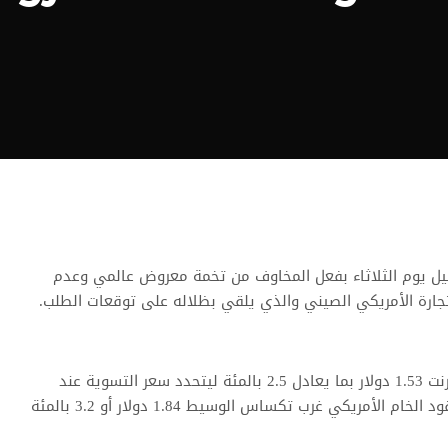
برميل يوم الثلاثاء بفعل المخاوف من تخمة معروض عالمي وعدم
تجارة الأمريكي الصيني والذي يلقي بظلاله على توقعات الطلب.
وانخفضت العقود الآجلة لخام برنت 1.53 دولار بما يعادل 2.5 بالمئة ليتحدد سعر التسوية عند
60.91 دولار للبرميل. وفقدت عقود الخام الأمريكي غرب تكساس الوسيط 1.84 دولار أو 3.2 بالمئة