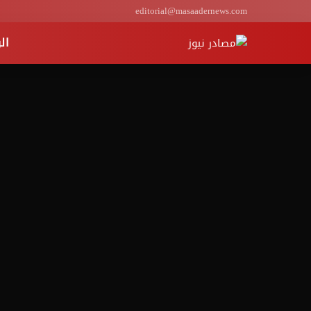
editorial@masaadernews.com
ال