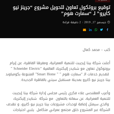
توقيع بروتكول تعاون لتحويل مشروع “جرينز نيو
كايرو” لـ “سمارت هوم”
ديسمبر 17, 2019
2 دقيقة قراءة
كتب – محمد كمال
أعلنت شركة بيتا إيجيبت للتنمية العمرانية، ومقرها القاهرة، عن إبرام
بروتوكول تعاون مع شنايدر إليكتريك العالمية “Schneider Electric ”
لتقديم خدمات الـ “سمارت هوم ” ” Smart Home” المتنوعة بكومباوند
بيتا جرينز نيو كايرو بمدينة مستقبل سيتي بالقاهرة الجديدة.
وأعرب المهندس علاء فكري رئيس مجلس إدارة شركة بيتا إيجيبت
للتنمية العمرانية، عن سعاته بالتعاون مع شركة شنايدر إليكتريك
والذي سيمثل إضافة لوحدات مشروعات بيتا جرينز نيو كايرو، و تهدف
الشركة عبر المشروع خلق مجتمع عمراني متكامل يلبي احتياجات