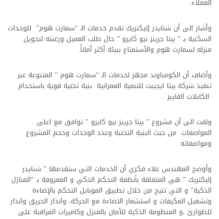
العملاء.
وأشار الى أن شنايدر إليكتريك تقدم خدمات الـ “سمارت هوم” للوحدات
السكنية بـ ” بيتا جرينز نيو كايرو ” حال طلب العميل ورغبته لتحويل
منزله لسمارت هوم والأستمتاع ببيئة أكثر أماناً.
وأضاف أن الكومباوند مجهز لخدمات الـ “سمارت هوم ” المتنوعة عبر
تنفيذ شركة بيتا ايجيبت للتنمية العمرانية بنية تحتية قوية باستخدام
الكابلات الفايبر .
ولفت الى أن مشروع ” بيتا جرينز نيو كايرو ” توافق مع اعلى
المواصفات من حيث البنية التحتية وعدد الوحدات وحجم المشروع
ومواصفاته .
وأوضح المهندس علاء فكري أن الخدمات التي ستقدمها ” شنايدر
إليكتريك ” هي المتعلقة بأنظمة التحكم الذكي و المعروفة بـ “المنازل
الذكية” و التي تتيح من خلال تطبيق الموبايل التحكم بالإضاءة
وتشغيل المكيفات و استشعار الاضاءة مع الحركة، وانذار الحريق وانذار
للطوارئ ،و المنظومة الذكية للأمان بالمنزل وكاميرات المراقبة على