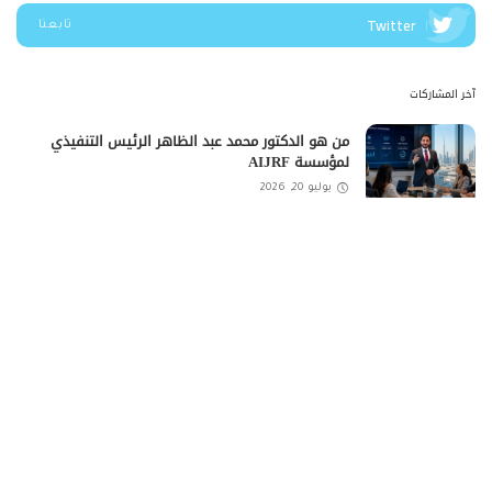
Twitter
تابعنا
آخر المشاركات
من هو الدكتور محمد عبد الظاهر الرئيس التنفيذي
لمؤسسة AIJRF
يوليو 20, 2026
ريبورتاج تطلق مشروع Horya في سيدي حنيش
بالساحل الشمالي باستثمارات تتجاوز 15 مليار جنيه
مايو 13, 2026
وادي دجلة للتنمية العقارية تعلن نتائج 2025 وتكشف
عن برنامج النمو لعام 2026
أبريل 20, 2026
شركة One Development تبدأ أعمال الحفر والبناء
بمشروع “Do New Cairo”