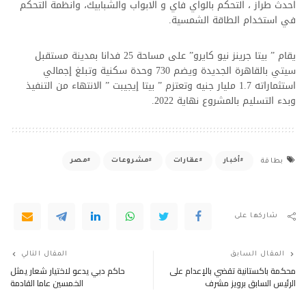
احدث طراز ، التحكم بالواي فاي و الابواب والشبابيك، وانظمة التحكم
في استخدام الطاقة الشمسية.
يقام ” بيتا جرينز نيو كايرو” على مساحة 25 فدانا بمدينة مستقبل
سيتي بالقاهرة الجديدة ويضم 730 وحدة سكنية وتبلغ إجمالي
استثماراته 1.7 مليار جنيه وتعتزم ” بيتا إيجيبت ” الانتهاء من التنفيذ
وبدء التسليم بالمشروع نهاية 2022.
أخبار
عقارات
مشروعات
مصر
بطاقة
شاركها على
المقال السابق
المقال التالي
محكمة باكستانية تقضي بالإعدام على
حاكم دبي يدعو لاختيار شعار يمثل
الرئيس السابق برويز مشرف
الخمسين عاما القادمة