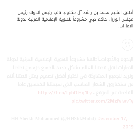
أطلق الشيخ محمد بن راشد آل مكتوم، نائب رئيس الدولة رئيس
مجلس الوزراء حاكم دبي مشروعاً للهوية الإعلامية المرئية لدولة
الامارات.
الإخوة والأخوات..أطلقنا مشروعاً للهوية الإعلامية المرئية لدولة
الامارات لنقل قصتنا للعالم بشكل جديد..الجميع جزء من نجاحنا
ونريد للجميع المشاركة في اختيار أفضل تصميم يمثل قصتنا،أنتم
من ستختارون الشعار المناسب الذي سيمثلنا للخمسين عاما
القادمة عبر الموقع..
https://t.co/LphDiHq1Ly
pic.twitter.com/2MzfvlwvTy
December 17,
— HH Sheikh Mohammed (@HHShkMohd)
2019