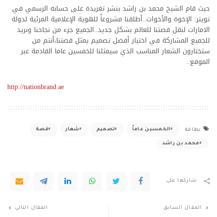
حيث قام الشيخ محمد بن راشد بنشر تغريدة على حسابه الرسمي في
تويتر: ‏‏الإخوة والأخوات..أطلقنا مشروعاً للهوية الإعلامية المرئية لدولة
الامارات لنقل قصتنا للعالم بشكل جديد..الجميع جزء من نجاحنا ونريد
للجميع المشاركة في اختيار أفضل تصميم يمثل قصتنا،أنتم من
ستختارون الشعار المناسب الذي سيمثلنا للخمسين عاما القادمة عبر
الموقع..
http://nationbrand.ae
الخمسين عاماً
تصميم
شعار
قصة
بطاقة
محمد بن راشد
شاركها على
المقال السابق
المقال التالي