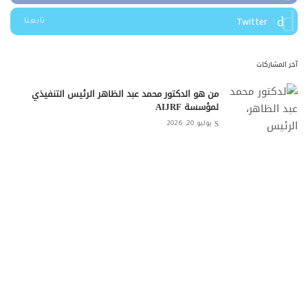
Twitter
تابعنا
آخر المشاركات
من هو الدكتور محمد عبد الظاهر الرئيس التنفيذي
لمؤسسة AIJRF
يوليو 20, 2026
ريبورتاج تطلق مشروع Horya في سيدي حنيش
بالساحل الشمالي باستثمارات تتجاوز 15 مليار جنيه
مايو 13, 2026
وادي دجلة للتنمية العقارية تعلن نتائج 2025 وتكشف
عن برنامج النمو لعام 2026
أبريل 20, 2026
شركة One Development تبدأ أعمال الحفر والبناء