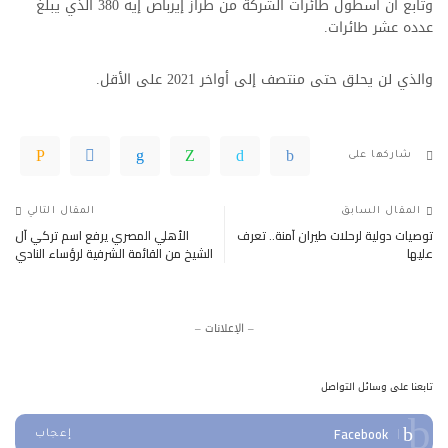
وتابع أن أسطول طائرات الشركة من طراز إيرباص إيه 380 الذي يبلغ
عدده عشر طائرات.
والذي لن يحلق حتى منتصف إلى أواخر 2021 على الأقل.
شاركها على
المقال السابق
المقال التالي
توصيات دولية لرحلات طيران آمنة.. تعرف
الأهلي المصري يرفع اسم تركي آل
عليها
الشيخ من القائمة الشرفية لرؤساء النادي
– الإعلانات –
تابعنا على وسائل التواصل
Facebook
إعجاب