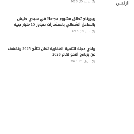
يوليو 20, 2026
ريبورتاج تطلق مشروع Horya في سيدي حنيش
بالساحل الشمالي باستثمارات تتجاوز 15 مليار جنيه
مايو 13, 2026
وادي دجلة للتنمية العقارية تعلن نتائج 2025 وتكشف
عن برنامج النمو لعام 2026
أبريل 20, 2026
شركة One Development تبدأ أعمال الحفر والبناء
بمشروع “Do New Cairo”
أبريل 20, 2026
اقرأ أيضًا