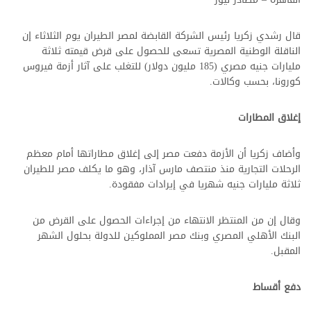
قال رشدي زكريا رئيس الشركة القابضة لمصر الطيران يوم الثلاثاء إن
الناقلة الوطنية المصرية تسعى للحصول على قرض قيمته ثلاثة
مليارات جنيه مصري (185 مليون دولار) للتغلب على آثار أزمة فيروس
كورونا، بحسب وكالات.
إغلاق المطارات
وأضاف زكريا أن الأزمة دفعت مصر إلى إغلاق مطاراتها أمام معظم
الرحلات التجارية منذ منتصف مارس آذار، وهو ما يكلف مصر للطيران
ثلاثة مليارات جنيه شهريا في إيرادات مفقودة.
مصر للطيران
وقال إن من المنتظر الانتهاء من إجراءات الحصول على القرض من
البنك الأهلي المصري وبنك مصر المملوكين للدولة بحلول الشهر
المقبل.
دفع أقساط