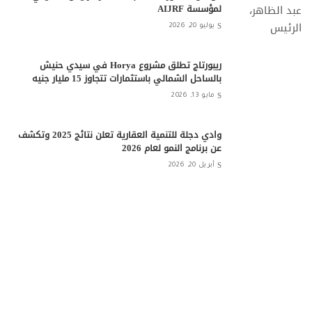
لمؤسسة AIJRF
يوليو 20, 2026
ريبورتاج تطلق مشروع Horya في سيدي حنيش
بالساحل الشمالي باستثمارات تتجاوز 15 مليار جنيه
مايو 13, 2026
وادي دجلة للتنمية العقارية تعلن نتائج 2025 وتكشف
عن برنامج النمو لعام 2026
أبريل 20, 2026
شركة One Development تبدأ أعمال الحفر والبناء
بمشروع “Do New Cairo”
أبريل 20, 2026