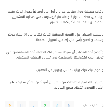
وكانت صحيفة وول ستريت جورنال أول من أورد نبأ دخول تويتر وتيك
توك في محادثات أولية وبقاء مايكروسوفت في صدارة المشترين
المحتملين للعمليات الأمريكية للتطبيق.
وبحسب المصادر فإن القيمة السوقية لتويتر تقترب من 30 مليار دولار
وستحتاج لجمع رأس مال إضافي لتمويل الصفقة.
وأوضح أحد المصادر أن شركة سيلفر ليك الخاصة، أحد المساهمين في
تويتر، أبدت اهتمامها بالمساعدة في تمويل الصفقة المحتملة.
واحجم تيك توك وبايت دانس وتوتير عن التعقيب.
وتعرض التطبيق لانتقادات من مشرعين أمريكيين بشأن مخاوف على
الأمن القومي تتعلق بجمع البيانات.
شاركها على