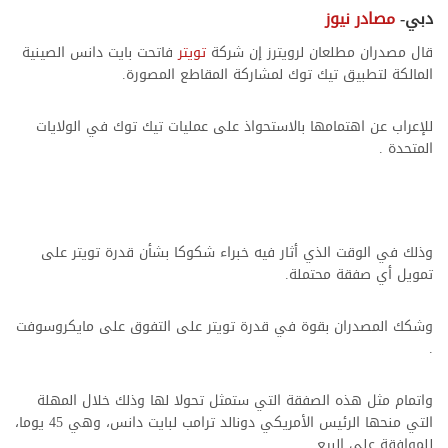
دبي-
مصادر نيوز
قال مصدران مطلعان لرويترز إن شركة
تويتر
فاتحت بايت دانس الصينية
المالكة لتطبيق تيك توك لمشاركة المقاطع المصورة.
للإعراب عن اهتمامها بالاستحواذ على عمليات تيك توك في الولايات
المتحدة .
وذلك في الوقت الذي أثار فيه خبراء شكوكا بشأن قدرة تويتر على
تمويل أي صفقة محتملة.
وشكك المصدران بقوة في قدرة تويتر على التفوق على مايكروسوفت
تطبيق التيك توك
.
واتمام مثل هذه الصفقة التي ستمثل تحولا لها وذلك خلال المهلة
التي منحها الرئيس الأمريكي دونالد ترامب لبايت دانس، وهي 45 يوما،
للموافقة على البيع.