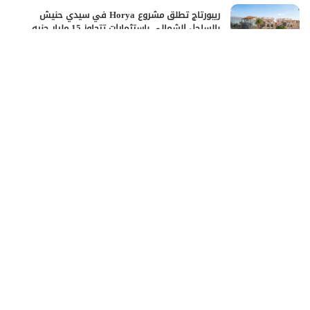
ريبورتاج تطلق مشروع Horya في سيدي حنيش
بالساحل الشمالي باستثمارات تتجاوز 15 مليار جنيه
مايو 13, 2026
وادي دجلة للتنمية العقارية تعلن نتائج 2025 وتكشف
عن برنامج النمو لعام 2026
أبريل 20, 2026
شركة One Development تبدأ أعمال الحفر والبناء
بمشروع “Do New Cairo”
أبريل 20, 2026
اقرأ أيضًا