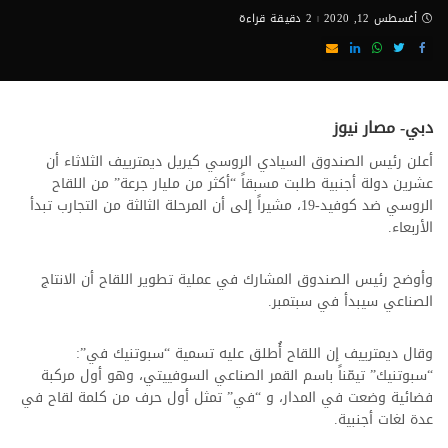
أغسطس 12, 2020
2 دقيقة قراءة
دبي- مصار نيوز
أعلن رئيس الصندوق السيادي الروسي كيريل ديمترييف الثلاثاء أن
عشرين دولة أجنبية طلبت مسبقاً “أكثر من مليار جرعة” من اللقاح
الروسي ضد كوفيد-19، مشيراً إلى أن المرحلة الثالثة من التجارب تبدأ
الأربعاء.
وأوضح رئيس الصندوق المشارك في عملية تطوير اللقاح أن الانتاج
الصناعي سيبدأ في سبتمبر.
وقال ديمترييف إن اللقاح أُطلق عليه تسمية “سبوتنيك في”:
“سبوتنيك” تيمّناً باسم القمر الصناعي السوفييتي، وهو أول مركبة
فضائية وضعت في المدار، و “في” تمثل أول حرف من كلمة لقاح في
عدة لغات أجنبية.