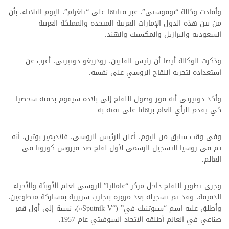
وأفادت وكالة “نوفوستي”، عبر قناتها على “تلغرام”، اليوم الثلاثاء، بأن
من بين هذه الدول الإمارات العربية المتحدة والمملكة العربية
السعودية والبرازيل والمكسيك والهند.
وذكرت الوكالة أيضا أن رئيس الفلبين، رودريغو دوتيرتي، أعرب عن
استعداده لتجربة اللقاح الروسي على نفسه.
وأكد دوتيرتي أنه فور وصول اللقاح إلى بلاده سيقوم بحقنه شخصيا
كي يقدم للرأي العام برهانا على ثقته به.
وفي وقت سابق من اليوم، أعلن الرئيس الروسي، فلاديمير بوتين، أنه
تم في روسيا التسجيل الرسمي لأول لقاح ضد فيروس كورونا في
العالم.
وجرى تطوير اللقاح داخل مركز “غاماليا” الروسي لعلم الأوبئة والأحياء
الدقيقة، وقد تم تسجيله بعد مروره بتجارب سريرية بمشاركة متطوعين،
وأطلق عليه اسم “سبوتنيك-في” (“Sputnik V»)، نسبة إلى أول قمر
صناعي في العالم أطلقه الاتحاد السوفيتي عام 1957.