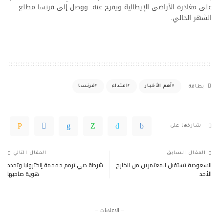
على مغادرة الأراضي الإيطالية ويفرج عنه. ووصل إلى فرنسا مطلع
الشهر الحالي.
أهم الأخبار
اعتداء
فرنسا
بطاقة
شاركها على
المقال السابق
المقال التالي
السعودية تستقبل المعتمرين من الخارج
شرطة دبي ترمم جمجمة إلكترونيا وتحدد
الأحد
هوية صاحبها
– الإعلانات –