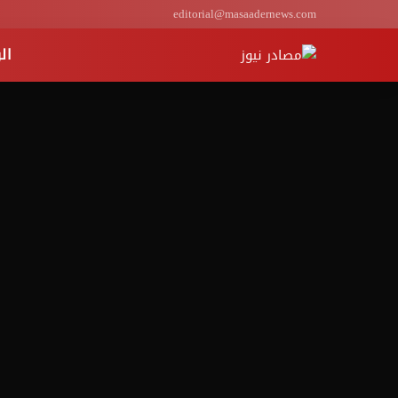
editorial@masaadernews.com
ال