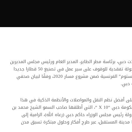
 دبي، برئاسة مطر الطاير، المدير العام ورئيس مجلس المديرين
للهيئة، جمهورية فرنسا، في جولة تفقدية للوقوف على سير عمل في تصنيع 50 قطارا جديدا
لمترو دبي في مصنع شركة “الستوم” الفرنسية ضمن مشروع مسار 2020، وفقًا لبيان صحفي
 دبي.
، على أفضل نظم النقل والمواصلات والأنظمة الذكية في هذا
المجال، سعياً لتجسيد مبادرة حكومة دبي “X 10 “، التي أطلقها صاحب السمو الشيخ محمد بن
لة رئيس مجلس الوزراء حاكم دبي (رعاه الله)، الرامية إلى
مدينة المستقبل، عبر طرح أفكار وحلول مبتكرة تسبق مدن