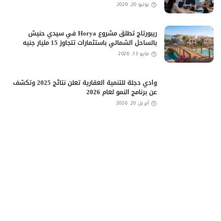
يوليو 20, 2026
ريبورتاج تطلق مشروع Horya في سيدي حنيش
بالساحل الشمالي باستثمارات تتجاوز 15 مليار جنيه
مايو 13, 2026
وادي دجلة للتنمية العقارية تعلن نتائج 2025 وتكشف
عن برنامج النمو لعام 2026
أبريل 20, 2026
شركة One Development تبدأ أعمال الحفر والبناء
بمشروع “Do New Cairo”
أبريل 20, 2026
اقرأ أيضًا