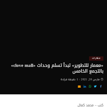
عقارات
«معمار للتطوير» تبدأ تسلم وحدات «clove mall»
بالتجمع الخامس
مارس 20, 2021
1 دقيقة قراءة
كتب – محمد كمال