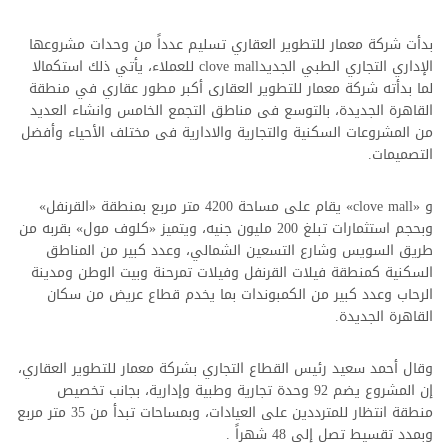
بدأت شركة معمار للتطوير العقاري تسليم عدداً من وحدات مشروعها
الإداري التجاري الطبي الجديدclove mall للعملاء، يأتي ذلك استكمالا
لما بدأته شركة معمار للتطوير العقارى أكبر مطور عقاري في منطقة
القاهرة الجديدة، بالتوسع فى مناطق التجمع الخامس وانشاء العديد
من المشروعات السكنية والتجارية والادارية فى مختلف الأحياء وأفضل
التصميمات.
و «clove mall» يقام على مساحة 4200 متر مربع بمنطقة «القرنفل»
وبحجم استثمارات تبلغ 200 مليون جنيه، ويتميز «كلوف مول» بقربه من
طريق السويس وشارع التسعين الشمالي، وعدد كبير من المناطق
السكنية كمنطقة فيلات القرنفل وفيلات تمرحنة وبيت الوطن ومدينة
الرحاب وعدد كبير من الكمبوندات بما يخدم قطاع عريض من سكان
القاهرة الجديدة.
وقال أحمد سعيد رئيس القطاع التجاري بشركة معمار للتطوير العقاري،
إن المشروع يضم 92 وحدة تجارية وطبية وإدارية، بجانب تخصيص
منطقة انتظار للمترددين على العيادات، وبمساحات تبدأ من 35 متر مربع
وبمدد تقسيط تصل إلى 48 شهراً .