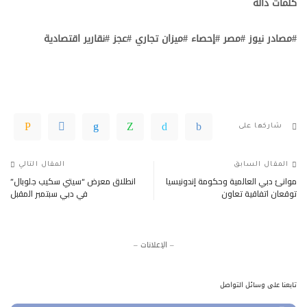
كلمات دالة
#مصادر نيوز #مصر #إحصاء #ميزان تجاري #عجز #نقارير اقتصادية
شاركها على
المقال السابق
المقال التالي
موانئ دبي العالمية وحكومة إندونيسيا
انطلاق معرض “سيتي سكيب جلوبال”
توقعان اتفاقية تعاون
في دبي سبتمبر المقبل
– الإعلانات –
تابعنا على وسائل التواصل