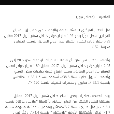
القاهرة – (مصادر نيوز)
قال الجهاز المركزي للتعبئة العامة والإحصاء في مصر، إن الميـزان
التجــاري سجل عجزًا بنحو 1.92 مليــار دولار خـــلال شهر أبريل 2017 مقابل
3.99 مليار دولار لنفس الشـهر مــن العام السابـق بنسبــة انخفاض
قدرها 52 ٪.
وأضاف الجهاز، في بيان، أن قيمـة الصادرات ارتفعت بنحو 8.5٪ إلى
2.05 مليار دولار خـلال شهر أبريل 2017، مقابل 1.89 مليار دولار لنفس
الشهر من العام السابق، بسبب ارتفاع قيمة صادرات بعض السلع
وأهمها “بترول خام بنسبة 38.8٪، أسمدة بنسبة 35.1 ٪، بطاطس
بنسبــة 63.1 ٪، صابون ومحضرات تنظيف بنسبة 120 ٪”.
بينما انخفضت صادرات بعض السلع خــلال شهر أبريل 2017 مقابل
مثيلتها لنفس الشهر من العام السابق وأهمها “ملابس جاهزة بنسبة
3.1 ٪ ، برتقال طازج بنسبة 5.7٪،عجائن ومحضرات غذائية متنوعة بنسبة
1.7٪، لدائن بأشكالها الأولية “بلاستيك ” بنسبة 4.4٪”، وفقًا لبيان