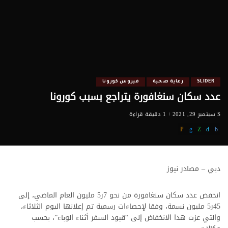
SLIDER
رعاية صحية
فيروس كورونا
عدد سكان سنغافورة يتراجع بسبب كورونا
سبتمبر 29, 2021
1 دقيقة قراءة
دبي – مصادر نيوز
انخفض عدد سكان سنغافورة من نحو 7ر5 مليون العام الماضي، إلى
45ر5 مليون نسمة، وفقا لإحصاءات رسمية تم إعلانها اليوم الثلاثاء،
والتي عزت هذا الانخفاض إلى “قيود السفر أثناء الوباء”، بحسب