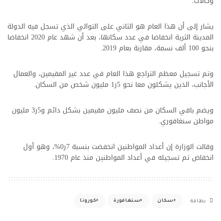
وكالات.
يشار إلى أن هذا العام هو الثاني على التوالي الذي تسجل فيه الدولة
المدينة الثرية انخفاضا في عدد سكانها، بعد أن شهد عام 2020 انخفاضا
بنحو 100 ألف نسمة، مقارنة بعام 2019.
وتم تسجيل معظم التراجع هذا العام في عدد غير المقيمين، والعمال
الأجانب، الذين يشكلون معا نحو 5ر1 مليون شخص من السكان.
إصابات كورونا
ويضم باقي السكان من نصف مليون مقيمين بشكل دائم و5ر3 مليون
مواطن سنغافوري.
وقالت الوزارة إن أعداد المواطنين انخفضت بنسبة 7ر0%، وهو أول
انخفاض تم تسجيله في أعداد المواطنين منذ عام 1970.
سكان
سنغافورة
كورونا
بطاقة