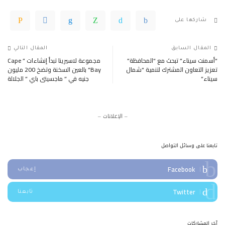
شاركها على
المقال السابق
المقال التالي
“أسمنت سيناء” تبحث مع “المحافظة”
مجموعة لاسيرينا تبدأ إنشاءات ” Cape
تعزيز التعاون المشترك لتنمية “شمال
Bay” بالعين السخنة وتضخ 200 مليون
سيناء”
جنيه في ” ماجسيتى باي ” الجلالة
– الإعلانات –
تابعنا على وسائل التواصل
Facebook
إعجاب
Twitter
تابعنا
آخر المشاركات