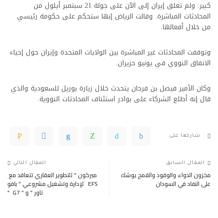
كبير. ولم تعلق إيران إلى الآن على جولة 21 سبتمبر أيلول من
المحادثات المباشرة. وقالت الرياض إنها ستحكم على حكومة رئيسي
من خلال أفعالها.
وتوقفت المحادثات غير المباشرة بين الولايات المتحدة وإيران حول إحياء
الاتفاق النووي في يونيو حزيران.
وكان الأمير فيصل بن فرحان يتحدث خلال زيارة بوريل للسعودية والذي
قال إنه أطلع الشركاء على بوادر استئناف المحادثات النووية.
شاركها على
المقال السابق
المقال التالي
مخزون الدواء والوقود والقمح يوشك
ميركون ” للتطوير العقاري تتعاقد مع
على النفاد في السودان
EFS لإدارة وتشغيل مشروعي ” بافو
تاور ” و ” G7 “