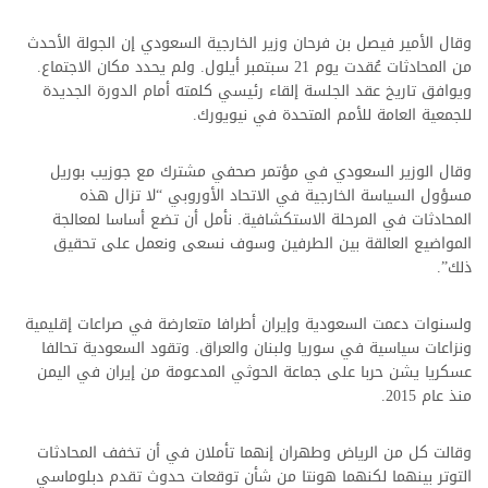
السعودية
وقال الأمير فيصل بن فرحان وزير الخارجية السعودي إن الجولة الأحدث
من المحادثات عُقدت يوم 21 سبتمبر أيلول. ولم يحدد مكان الاجتماع.
ويوافق تاريخ عقد الجلسة إلقاء رئيسي كلمته أمام الدورة الجديدة
للجمعية العامة للأمم المتحدة في نيويورك.
وقال الوزير السعودي في مؤتمر صحفي مشترك مع جوزيب بوريل
مسؤول السياسة الخارجية في الاتحاد الأوروبي “لا تزال هذه
المحادثات في المرحلة الاستكشافية. نأمل أن تضع أساسا لمعالجة
المواضيع العالقة بين الطرفين وسوف نسعى ونعمل على تحقيق
ذلك”.
ولسنوات دعمت السعودية وإيران أطرافا متعارضة في صراعات إقليمية
ونزاعات سياسية في سوريا ولبنان والعراق. وتقود السعودية تحالفا
عسكريا يشن حربا على جماعة الحوثي المدعومة من إيران في اليمن
منذ عام 2015.
وقالت كل من الرياض وطهران إنهما تأملان في أن تخفف المحادثات
التوتر بينهما لكنهما هونتا من شأن توقعات حدوث تقدم دبلوماسي