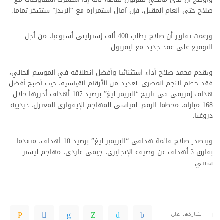
صلاح حتى العام المقبل، فإن آمال استمراره مع “الريدز” ستتبخر تماما.
وزعمت تقارير أن صلاح يطلب 400 ألف إسترليني أسبوعيا، من أجل
التوقيع على عقد جديد مع ليفربول.
ويقدم محمد صلاح أداء استثنائيا وأفضل انطلاقة في الموسم الحالي،
فقد حطم النجم المصري العديد من الأرقام القياسية، حيث أصبح أفضل
هداف إفريقي في تاريخ “البريمر ليغ” برصيد 107 أهداف أحرزها خلال
168 مباراة، محطما الرقم القياسي للمهاجم الإيفواري المعتزل، ديدييه
دروغبا.
ويتصدر صلاح قائمة هدافي “البريمير ليغ” برصيد 10 أهداف، متقدما
بفارق 3 أهداف عن وصيفه الإنجليزي، جيمي فاردي، مهاجم ليستر
سيتي.
شاركها على