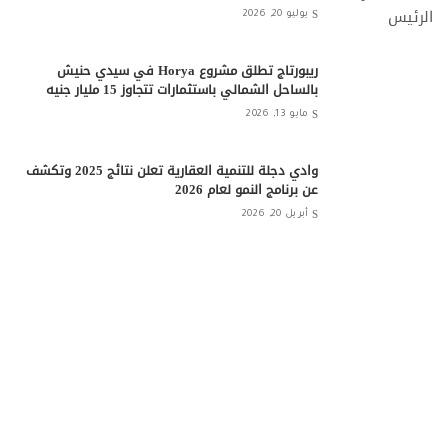
يوليو 20, 2026
ريبورتاج تطلق مشروع Horya في سيدي حنيش
بالساحل الشمالي باستثمارات تتجاوز 15 مليار جنيه
مايو 13, 2026
وادي دجلة للتنمية العقارية تعلن نتائج 2025 وتكشف
عن برنامج النمو لعام 2026
أبريل 20, 2026
شركة One Development تبدأ أعمال الحفر والبناء
بمشروع “Do New Cairo”
أبريل 20, 2026