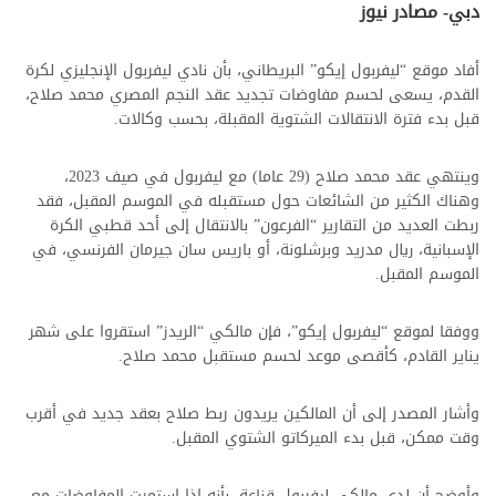
دبي- مصادر نيوز
أفاد موقع “ليفربول إيكو” البريطاني، بأن نادي ليفربول الإنجليزي لكرة
القدم، يسعى لحسم مفاوضات تجديد عقد النجم المصري محمد صلاح،
قبل بدء فترة الانتقالات الشتوية المقبلة، بحسب وكالات.
وينتهي عقد محمد صلاح (29 عاما) مع ليفربول في صيف 2023،
وهناك الكثير من الشائعات حول مستقبله في الموسم المقبل، فقد
ربطت العديد من التقارير “الفرعون” بالانتقال إلى أحد قطبي الكرة
الإسبانية، ريال مدريد وبرشلونة، أو باريس سان جيرمان الفرنسي، في
الموسم المقبل.
ووفقا لموقع “ليفربول إيكو”، فإن مالكي “الريدز” استقروا على شهر
يناير القادم، كأقصى موعد لحسم مستقبل محمد صلاح.
محمد صلاح
وأشار المصدر إلى أن المالكين يريدون ربط صلاح بعقد جديد في أقرب
وقت ممكن، قبل بدء الميركاتو الشتوي المقبل.
وأوضح أن لدى مالكي ليفربول قناعة، بأنه إذا استمرت المفاوضات مع