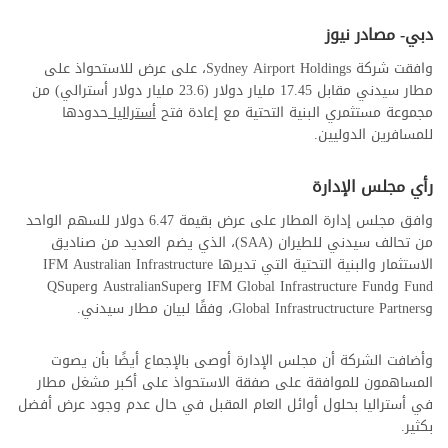
دبي- مصادر نيوز
وافقت شركة Sydney Airport Holdings، على عرض للاستحواذ على
مطار سيدني مقابل 17.45 مليار دولار (23.6 مليار دولار أسترالي) من
مجموعة مستثمري البنية التحتية مع إعادة فتح
أستراليا
حدودها
للمسافرين الدوليين.
رأي مجلس الإدارة
وافق مجلس إدارة المطار على عرض بقيمة 6.47 دولار للسهم الواحد
من تحالف سيدني للطيران (SAA)، الذي يضم العديد من صناديق
الاستثمار والبنية التحتية التي تديرها IFM Australian Infrastructure
Fund وIFM Global Infrastructure Fund وAustralianSuper وQSuper
وGlobal Infrastructructure Partners، وفقًا لبيان مطار سيدني.
وأضافت الشركة أن مجلس الإدارة أوصى بالإجماع أيضًا بأن يصوت
المساهمون للموافقة على صفقة الاستحواذ على أكبر مشغل مطار
في أستراليا بحلول أوائل العام المقبل في حال عدم وجود عرض أفضل
بكثير.
مطار سيدني