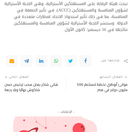
تبحث هيئة الرقابة على المستهلكين الأسترالية، وهي اللجنة الأسترالية
لشؤون المنافسة والمستهلكين (ACCC)، في تأثير الصفقة في
المنافسة، بما في ذلك تأثير استحواذ الاتحاد لمطارات متعددة في
الدولة. وستنشر اللجنة الأسترالية لشؤون المنافسة والمستهلكين
نتائجها في 16 ديسمبر/ كانون الأول.
شاركها على
المقال السابق
المقال التالي
موانئ أبوظبي تخطط لاستثمار 500
هاني شاكر يعلن سحب ترخيص حسن
مليون دولار في مصر
شاكوش نهائيا وبلا رجعة
– الإعلانات –