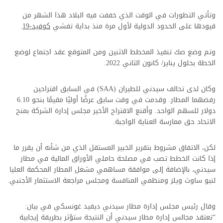
وتأتي التطورات في الوقت الذي خففت فيه البلاد هذا الشهر من
قيودها على الحدود الدولية لأول مرة منذ بداية تفشي
كوفيد-19
.
وتم وضع صك تنفيذ المخطط الاثنين ومن المتوقع عقد اجتماع لوضع
الخطة بحلول يناير/ كانون الثاني 2022.
وكان لدى تحالف سيدني للطيران (SAA) في السابق اقتراحين
رفضهما المطار. وقدمت في وقت سابق عرضًا أوليًا مقيمًا بنحو 6.10
دولار للسهم الواحد. وأقنع الاقتراح الأخير مجلس إدارة الشركة بمنح
الاتحاد حق ممارسة العناية الواجبة.
لكن، الاتفاق مشروط بتقرير الخبير المستقل الذي من شأنه أن يقرر ما
إذا كانت الخطط تصب في مصلحة حاملي الأوراق المالية في مطار
سيدني، بالإضافة إلى موافقة مساهمي مشغل المطار المحكمة العليا
لنيو ساوث ويلز ومنظمي المنافسة ومجلس مراجعة الاستثمار الأجنبي.
وقال رئيس مجلس إدارة مطار سيدني ديفيد غونسكي في بيان:
“تعتقد مجالس إدارة مطار سيدني أن النتيجة ستؤثر بطريقة إيجابية