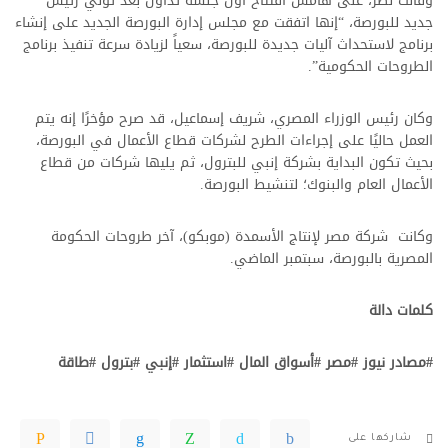
وقالت نصر، على هامش افتتاح أول جلسة تداول بعد تولي رئيس
جديد للبورصة، “إنها اتفقت مع مجلس إدارة البورصة الجديد على إنشاء
برنامج لاستحداث آليات جديدة للبورصة، سعياً لزيادة سرعة تنفيذ برنامج
الطروحات الحكومية”.
وكان رئيس الوزراء المصري، شريف إسماعيل، قد صرح مؤخرًا إنه يتم
العمل حاليًا على إجراءات الطرح لشركات قطاع الأعمال في البورصة،
بحيث تكون البداية بشركة إنبي للبترول، ثم يليها شركات من قطاع
الأعمال العام والبنوك؛ لتنشيط البورصة.
وكانت شركة مصر لإنتاج الأسمدة (موبكو)، آخر طروحات الحكومة
المصرية بالبورصة، سبتمبر الماضي.
كلمات دالة
#مصادر نيوز #مصر #أسواق المال #استثمار #إنبي #بترول #طاقة
شاركها على