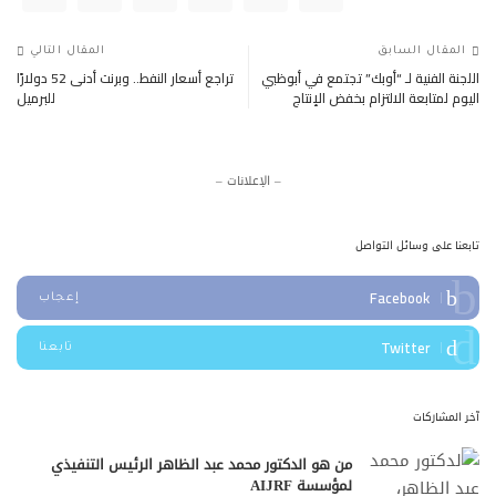
المقال السابق
المقال التالي
اللجنة الفنية لـ “أوبك” تجتمع في أبوظبي
تراجع أسعار النفط.. وبرنت أدنى 52 دولارًا
اليوم لمتابعة الالتزام بخفض الإنتاج
للبرميل
– الإعلانات –
تابعنا على وسائل التواصل
Facebook
إعجاب
Twitter
تابعنا
آخر المشاركات
من هو الدكتور محمد عبد الظاهر الرئيس التنفيذي
لمؤسسة AIJRF