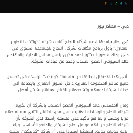
دبي – مصادر نيوز
في إطار برامجها لدعم شركاء النجاح أقامت شركة “كونتكت للتطوير
العقارى” بأول برنامج مكافأت لشركاء النجاح باجتماعها السنوى فى
دبى وذلك بحضور الدكتور احمد فكرى رئيس مجلس الادارة والمهندس
خالد السيوفى العضو المنتدب وعدد من قيادات الشركة.
يأتى هذا الاحتفال انطلاقا من فلسفة” كونتكت” الراسخة فى تحسين
جميع عناصر المنظومة العقارية داخل السوق العقارى بالإضافة الى
خطة الشركة لدعمهم وتشجيعهم للقيام بعملهم بشكل أفضل.
وقال المهندس خالد السيوفى العضو المنتدب بالشركة ان تكريم
شركاء النجاح والوساطه العقاريه ليس مجرد احتفال نلتقي فيه لمنحهم
مزايا وحسب وانما هو تأكيد على فلسفة راسخة لدى الشركة بأن
شركاء النجاح من اهم عوامل نجاح الشركة, والدافع الأساسى وراء
اتاحة خدمات جديدة لعملائنا استنادا على أن شركة “كونتكت”, تمتلك