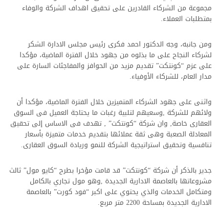
مجموعة من الشركاء القادرين على تحقيق اهداف الشركة والوفاء
بمتطلبات العملاء.
ومن جانبه، وجه الدكتور احمد فكرى رئيس مجلس الادارة الشكر
لشركاء النجاح على ما بذلوه من جهود خلال الفترة الماضية، مؤكدا
على عزم “كونتكت” تقديم مزيد من الحوافز والمفاجئات السارة على
مدار العام، للشركاء الأوفياء.
واثنى على جهود الشركاء المتميزين خلال الفترة الماضية، مؤكدا أن
ولائهم للشركة ,وسعيهم لتلبية رغبات ما يحتاجة العميل فى السوق
العقارى خاصة, وان شركة “كونتكت” , تهدف فى الاساس إلى تحقيق
المعادلة الصعبة وهى ثقة عملائها بتقديم خدمات متميزة بأسعار
تنافسية وتحقيق استراتيجية الشركة للنمو وريادة السوق العقارى.
جدير بالذكر أن شركة “كونتكت” قد قامت مؤخرا بطرح “كايو مول” ثالث
مشروعاتها بالعاصمة الادارية الجديدة ,وهو مول تجاري بالكامل
ومتكامل الخدمات والذي يحتوي على اكبر “فود كورت” بالعاصمة
الادارية الجديدة بمساحة 2200 متر مربع.