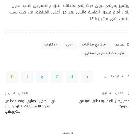
ويتميز بموقع حيوى حيث يقع بمنطقة التنزه والتسويق بقلب الدون
تاون أمام فندق الماسة والتى تعد من أعلى المناطق من حيث نسب
التنفيذ فى مشروعتها.
برنامج مكأفات
دبي
عقارات
بطاقة
كونتكت للتطوير العقاري
شاركها على
المقال السابق
المقال التالي
مصر إيطاليا العقارية تطلق “ڤينشي
ابني للتطوير العقاري توقع عددا من
لاجونز”
عقود الاستشارات لإدارة وتنفيذ
مشروعاتها
– الإعلانات –