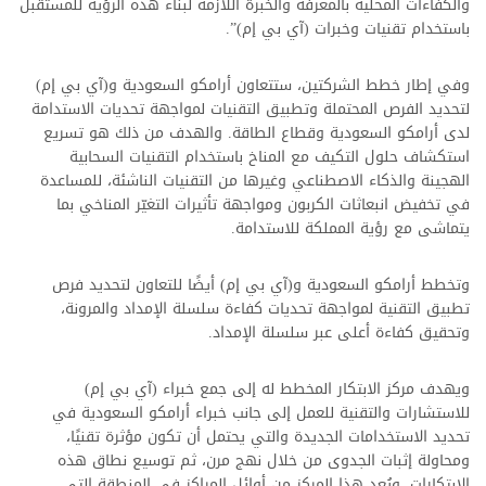
والكفاءات المحلية بالمعرفة والخبرة اللازمة لبناء هذه الرؤية للمستقبل
باستخدام تقنيات وخبرات (آي بي إم)”.
وفي إطار خطط الشركتين، ستتعاون أرامكو السعودية و(آي بي إم)
لتحديد الفرص المحتملة وتطبيق التقنيات لمواجهة تحديات الاستدامة
لدى أرامكو السعودية وقطاع الطاقة. والهدف من ذلك هو تسريع
استكشاف حلول التكيف مع المناخ باستخدام التقنيات السحابية
الهجينة والذكاء الاصطناعي وغيرها من التقنيات الناشئة، للمساعدة
في تخفيض انبعاثات الكربون ومواجهة تأثيرات التغيّر المناخي بما
يتماشى مع رؤية المملكة للاستدامة.
وتخطط أرامكو السعودية و(آي بي إم) أيضًا للتعاون لتحديد فرص
تطبيق التقنية لمواجهة تحديات كفاءة سلسلة الإمداد والمرونة،
وتحقيق كفاءة أعلى عبر سلسلة الإمداد.
ويهدف مركز الابتكار المخطط له إلى جمع خبراء (آي بي إم)
للاستشارات والتقنية للعمل إلى جانب خبراء أرامكو السعودية في
تحديد الاستخدامات الجديدة والتي يحتمل أن تكون مؤثرة تقنيًا،
ومحاولة إثبات الجدوى من خلال نهج مرن، ثم توسيع نطاق هذه
الابتكارات. ويُعد هذا المركز من أوائل المراكز في المنطقة التي