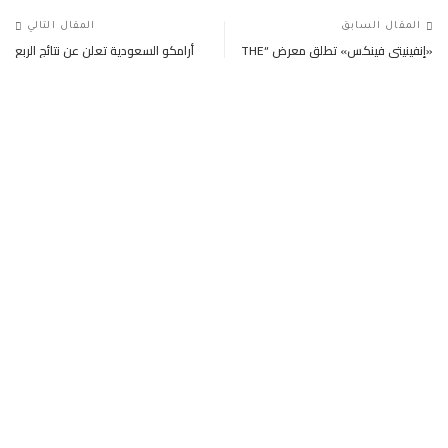
المقال السابق
المقال التالي
«إنفينيتي فينكس» تطلق معرض “THE
أرامكو السعودية تعلن عن نتائج الربع
ICON SHOW” في مدينة الدمام فبراير
الثالث من عام2022
المقبل
– الإعلانات –
تابعنا على وسائل التواصل
Facebook
إعجاب
Twitter
تابعنا
آخر المشاركات
من هو الدكتور محمد عبد الظاهر الرئيس التنفيذي
لمؤسسة AIJRF