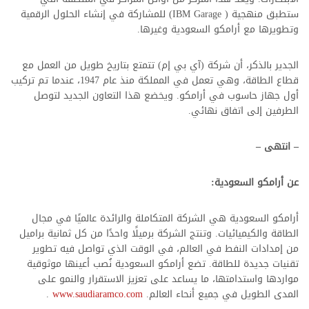
ستطبق منهجية ( IBM Garage) للمشاركة في إنشاء الحلول الرقمية
وتطويرها مع أرامكو السعودية وغيرها.
الجدير بالذكر، أن شركة (آي بي إم) تتمتع بتاريخ طويل من العمل مع
قطاع الطاقة، وهي تعمل في المملكة منذ عام 1947، عندما تم تركيب
أول جهاز حاسوب في أرامكو. ويخضع هذا التعاون الجديد لتوصل
الطرفين إلى اتفاق نهائي.
– انتهى –
عن أرامكو السعودية:
أرامكو السعودية هي الشركة المتكاملة والرائدة عالميًا في مجال
الطاقة والكيميائيات. وتنتج الشركة برميلًا واحدًا من كل ثمانية براميل
من إمدادات النفط في العالم، في الوقت الذي تواصل فيه تطوير
تقنيات جديدة للطاقة. تضع أرامكو السعودية نُصب أعينها موثوقية
مواردها واستدامتها، ما يساعد على تعزيز الاستقرار والنمو على
المدى الطويل في جميع أنحاء العالم.
www.saudiaramco.com
.