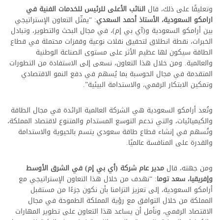
وتعليقًا على ذلك، قال
النائب الأعلى للرئيس للخدمات الفنية في
ارامكو السعودية، الأستاذ أحمد السعدي
: “يمثّل التعاون الإستراتيجي
بين أرامكو السعودية و(آي بي إم)، في مجال البحث والتطوير، وتبادل
الخبرات، نقطة انطلاق لتحقيق نقلات نوعية وقفزات محتملة في قطاع
الطاقة سيكون لها عظيم الأثر على مستوى الصناعة الوطنية
أرمكو السعودية
والعالمية. ومن خلال هذا التعاون، نسعى إلى الاستفادة من التطورات
المتقدمة في مجال الحوسبة بما يُسهم في دفع النمو الاقتصادي
وتمكين الابتكار الرقمي، والاستدامة البيئية”.
وتُعد أرامكو السعودية هي الشركة العالمية الرائدة في مجال الطاقة
والكيميائيات، والتي تدعم التوسع المستدام والمتنوع لاقتصاد المملكة،
وتُسهم في إنشاء قطاع طاقة سعودي يتسم بالحيوية والاستدامة
والقدرة على المنافسة عالميًا.
ومن جهته، قال
مدير عام شركة (أي بي إم) في الشرق الأوسط
وإفريقيا، سعد توما
: “نهدف من خلال هذا التعاون الإستراتيجي مع
أرامكو السعودية، إلى تعزيز التزامنا بأن نكون جزءًا من مستقبل
المملكة من خلال التوافق مع رؤية المملكة الطموحة في مجال
الاقتصاد الرقمي، ونأمل أن يساعد هذا التعاون على تطوير المهارات