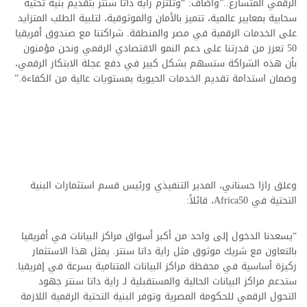
الرقمي المتسارع..”وأضاف: “وتلتزم راية داتا سنتر بتقديم بنية تحتية
سحابية بمعايير عالمية، تتميز بالأمان والموثوقية، لتلبية الطلب المتزايد
على الخدمات الرقمية في مصر والمنطقة. شراكتنا مع صندوق أفريقيا
50 تعزز من قدرتنا على دعم النمو الاقتصادي الرقمي ونحن مؤمنون
بأن هذه الشراكة ستسهم بشكل كبير في دفع عجلة الابتكار الرقمي،
وضمان استدامة تقديم الخدمات الحيوية بمستويات عالية من الكفاءة.”
وعلق رازا حسناني، المدير التنفيذي ورئيس قسم استثمارات البنية
التحتية في Africa50، قائلاً:
“يسعدنا الدخول إلى واحد من أكبر أسواق مراكز البيانات في أفريقيا
بالتعاون مع شريك موثوق مثل راية داتا سنتر. يمثل هذا الاستثمار
ركيزة أساسية في محفظة مراكز البيانات المتنامية بسرعة في إفريقيا.
ستدعم مراكز البيانات الحالية والمستقبلية لـ راية داتا سنتر جهود
التحول الرقمي للحكومة المصرية وتوفر البنية التحتية الرقمية اللازمة