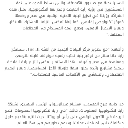
الاستراتيجية مع صندوق Africa50، والتي تسلط الضوء على ثقة
المستثمرين في رؤية راية القابضة وقدراتها التكنولوجية. تمثل هذه
الشراكة رؤيتنا في تعزيز البنية التحتية الرقمية في مصر ووضعها
كمركز تكنولوجي إقليمي. كما إنها تعكس التزامنا المشترك بالابتكار،
وتعزيز الاتصال الرقمي، ودفع النمو المستدام في القطاعات
المختلفة.”
وأضاف: “مع تطوير مركز البيانات الجديد من الفئة Tier III، ستتمكن
راية داتا سنتر من توفير بنية تحتية رقمية موثوقة، قابلة للتوسع،
ومعتمدة في مصر وأفريقيا. هذا الاستثمار يعكس التزام راية القابضة
بتنفيذ مشاريع رائدة تخلق قيمة طويلة الأجل لمساهمينا، وتعزز التقدم
الاقتصادي، وتتماشى مع الأهداف العالمية للاستدامة.”
من جانبه صرح المهندس /هشام عبدالرسول، الرئيس التنفيذي لشركة
راية لتكنولوجيا المعلومات، قائلا: “في راية لتكنولوجيا المعلومات، نضع
الريادة في التحول الرقمي على رأس أولوياتنا، حيث نلتزم بتقديم حلول
متكاملة تلبي احتياجات عملائنا وتدعم تطورهم في هذا العالم