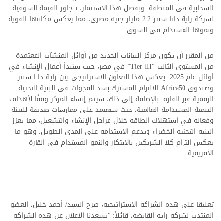
السحابية في المنطقة. وبفضل هذا الاستثمار، تتجاوز القيمة السوقية
لشركة راية داتا سنتر 2.2 مليار جنيه مصري، مما يعكس مكانتها القوية
ونموها المستدام في السوق.
من المقرر أن يكون مركز البيانات الجديد من أوائل المنشآت المعتمدة
من المستوى الثالث “Tier III” في مصر، حيث ستبدأ أعمال الإنشاء في
أوائل عام 2025. يعكس هذا التعاون الاستراتيجي بين راية داتا سنتر
وصندوق Africa50 الالتزام المشترك بسد الفجوات في البنية التحتية
الرقمية عبر القارة. بالإضافة إلى ذلك، سيتم إنشاء المركز وفقًا لأهداف
التنمية المستدامة العالمية، حيث سيعتمد على ممارسات صديقة للبيئة
وفعالة في استهلاك الطاقة خلال مراحل الإنشاء والتشغيل، مما يعزز
البنية التحتية الخضراء ويدعم الاستدامة على المدى الطويل. وهو ما
يعكس التزام كلا الشريكين بالابتكار والنمو المستدام في القارة
الأفريقية.
تعليقا على هذه الشراكة الاستراتيجية، صرح السيد/ أحمد خليل، العضو
المنتدب لشركة راية القابضة، قائلاً: “يسعدنا الاعلان عن هذه الشراكة