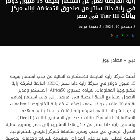
راية القابضة تعلن عن استثمار بقيمة 15 مليون دولار
في راية داتا سنتر من صندوق Africa50 لبناء مركز
بيانات Tier III في مصر
ديسمبر 10, 2024
5 دقيقة قراءة
دبي – مصادر نيوز
أعلنت شركة راية القابضة للاستثمارات المالية عن جذب استثمار بقيمة
15 مليون دولار في شركة راية داتا سنتر (RDC)، التابعة لشركة راية
لتكنولوجيا المعلومات. بقيادة صندوق Africa50، المستثمر ومدير
الأصول لمشاريع البنية التحتية في أفريقيا، إلى جانب استثمار إضافي
بقيمة 10 ملايين دولار سوف تضخه شركة راية لتكنولوجيا المعلومات
إحدى الشركات التابعة لشركة راية القابضة . سيتم توجيه هذه
الاستثمارات لبناء مركز بيانات جديد من المستوى الثالث (Tier III)،
وتسعى راية داتا سنتر من خلال هذا المشروع إلى دعم وتسريع عملية
التحول الرقمي في مصر، وتعزيز مكانتها كمركز إقليمي للتكنولوجيا،
وتلبية الطلب المتزايد على القدرات المتقدمة للبيانات وخدمات الحوسبة