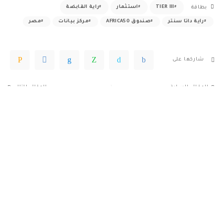
TIER III
استثمار
راية القابضة
بطاقة
راية داتا سنتر
صندوق AFRICA50
مركز بيانات
مصر
شاركها على
المقال السابق
المقال التالي
شركة مدينة مصر تعزز استثماراتها
إمكان مصر تتعاقد مع MQR لتوفير
الإنشائية بـ10 مليار جنيه مصري لتسريع
أفضل الخدمات الإدارية داخل البروج
وتيرة العمل بمشروعاتها
بيزنس بارك
– الإعلانات –
تابعنا على وسائل التواصل
Facebook
إعجاب