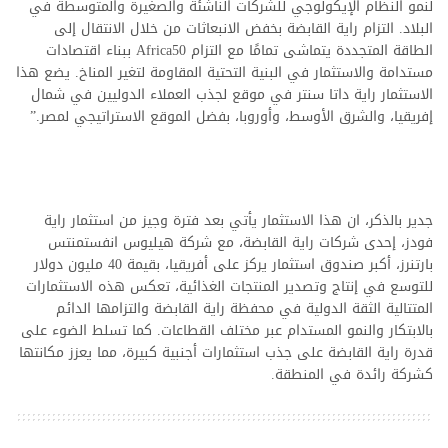
لنمو النظام الإيكولوجي للشركات الناشئة والصغيرة والمتوسطة في
البلاد. التزام راية القابضة بخفض الانبعاثات من خلال الانتقال إلى
الطاقة المتجددة يتماشى تمامًا مع التزام Africa50 ببناء اقتصادات
مستدامة والاستثمار في البنية التحتية المقاومة لتغير المناخ. يضع هذا
الاستثمار راية داتا سنتر في موقع لجذب العملاء الدوليين في شمال
إفريقيا، والشرق الأوسط، وأوروبا، بفضل الموقع الاستراتيجي لمصر.”
جدير بالذكر، ان هذا الاستثمار يأتي بعد فترة وجيز من استثمار راية
فودز، إحدى شركات راية القابضة، مع شركة هيليوس انفستمنتس
بارتنرز، أكبر صندوق استثمار يركز على أفريقيا، بقيمة 40 مليون دولار
للتوسع في إنتاج وتصدير المنتجات الغذائية، تعكس هذه الاستثمارات
المتتالية الثقة الدولية في محفظة راية القابضة والتزامها الدائم
بالابتكار والنمو المستدام عبر مختلف القطاعات. كما تسلط الضوء على
قدرة راية القابضة على جذب استثمارات أجنبية كبيرة، مما يعزز مكانتها
كشركة رائدة في المنطقة.