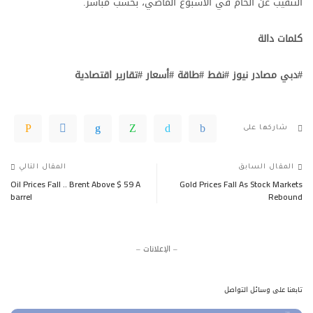
التنقيب عن الخام في الأسبوع الماضي، بحسب مباشر.
كلمات دالة
#دبي مصادر نيوز #نفط #طاقة #أسعار #تقارير اقتصادية
شاركها على
المقال السابق
المقال التالي
Oil Prices Fall .. Brent Above $ 59 A
Gold Prices Fall As Stock Markets
barrel
Rebound
– الإعلانات –
تابعنا على وسائل التواصل