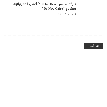
شركة One Development تبدأ أعمال الحفر والبناء
بمشروع “Do New Cairo”
أبريل 20, 2026
اقرأ أيضًا
الذكاء الاصطناعي
سلايدر
صحافة الذكاء الاصطناعي
اقتصاد وأعمال
مصر
الرئيس التنفيذي لـ AIJRF :
شركة المطورون العرب تعلن
نمو استثمارات الذكاء
تقدم أعمال تنفيذ مشروع