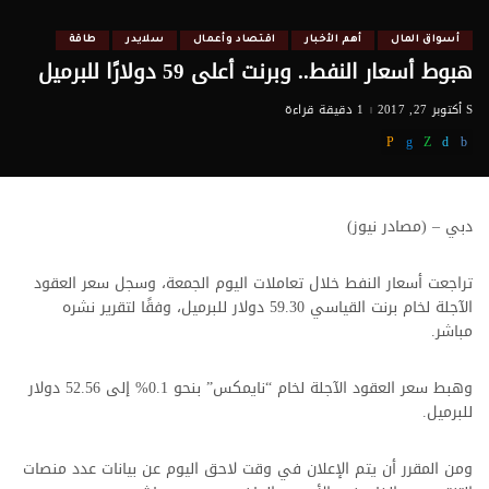
أسواق المال
أهم الأخبار
اقتصاد وأعمال
سلايدر
طاقة
هبوط أسعار النفط.. وبرنت أعلى 59 دولارًا للبرميل
أكتوبر 27, 2017
1 دقيقة قراءة
دبي – (مصادر نيوز)
تراجعت أسعار النفط خلال تعاملات اليوم الجمعة، وسجل سعر العقود
الآجلة لخام برنت القياسي 59.30 دولار للبرميل، وفقًا لتقرير نشره
مباشر.
وهبط سعر العقود الآجلة لخام “نايمكس” بنحو 0.1% إلى 52.56 دولار
للبرميل.
ومن المقرر أن يتم الإعلان في وقت لاحق اليوم عن بيانات عدد منصات