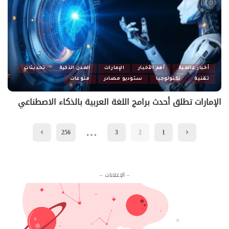
أخبار عالمية
أهم الأخبار
الإمارات
المدن الذكية
تحديثات
تقنية
تكنولوجيا
ستوديو مصادر
منوعات
الإمارات تطلق أحدث برامج اللغة العربية بالذكاء الاصطناعي
…
256
3
2
1
– الإعلانات –