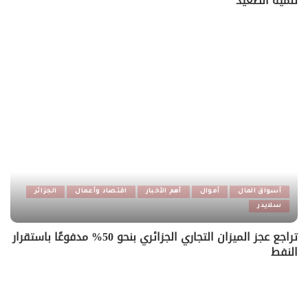
تنمية الصعيد
أسواق المال
أموال
أهم الأخبار
اقتصاد وأعمال
الجزائر
سلايدر
تراجع عجز الميزان التجاري الجزائري بنحو 50% مدفوعًا باستقرار
النفط